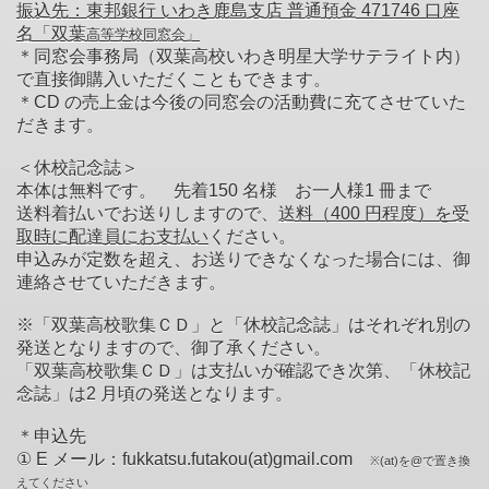
振込先：東邦銀行 いわき鹿島支店 普通預金 471746 口座
名「双葉
高等学校
同窓会
」
＊同窓会事務局（双葉高校いわき明星大学サテライト内）
で直接御購入いただくこともできます。
＊CD の売上金は今後の同窓会の活動費に充てさせていた
だきます。
＜休校記念誌＞
本体は無料です。 先着150 名様 お一人様1 冊まで
送料着払いでお送りしますので、
送料（400 円程度）を受
取時に配達員にお支払い
ください。
申込みが定数を超え、お送りできなくなった場合には、御
連絡させていただきます。
※「双葉高校歌集ＣＤ」と「休校記念誌」はそれぞれ別の
発送となりますので、御了承ください。
「双葉高校歌集ＣＤ」は支払いが確認でき次第、「休校記
念誌」は2 月頃の発送となります。
＊申込先
① E メール：fukkatsu.futakou(at)gmail.com
※(at)を@で置き換
えてください