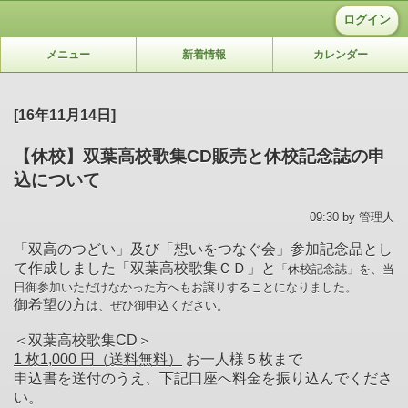
ログイン
メニュー
新着情報
カレンダー
[16年11月14日]
【休校】双葉高校歌集CD販売と休校記念誌の申
込について
09:30 by 管理人
「双高のつどい」及び「想いをつなぐ会」参加記念品とし
て作成しました「双葉高校歌集ＣＤ」と
「休校記念誌」を、当
日御参加いただけなかった方へもお譲りすることになりました。
御希望の方
は、ぜひ御申込ください。
＜双葉高校歌集CD＞
1 枚1,000 円（送料無料）
お一人様５枚まで
申込書を送付のうえ、下記口座へ料金を振り込んでくださ
い。