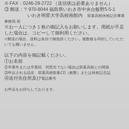
② FAX：0246-29-2722 （送信状は必要ありません）
③ 郵送：〒970-8044 福島県いわき市中央台飯野5-5-1
いわき明星大学高校南館内
双葉高校休校記念事業
事務局 宛
※お一人につき１枚の御記入をお願いします。用紙が不足
した場合は、コピーして御利用ください。
※郵送の場合、送料は各自で御負担ください。複数枚を同封していただ
いても構いません。
以下の内容を御記載ください。
①お名前
②卒業年または卒業回 同窓生でない場合は双葉高校との関係
③申込される品名
双葉高校歌集CD（枚数）または休校記念誌
④送付先住所及び
電話番号
お申込をお待ちしております。